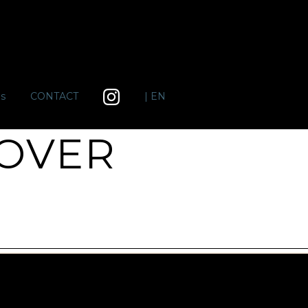
ps
CONTACT
| EN
 OVER